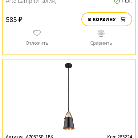
Arte Lamp (Италия)
1 шт.
585 ₽
В КОРЗИНУ
A7032SP-1BK
283224