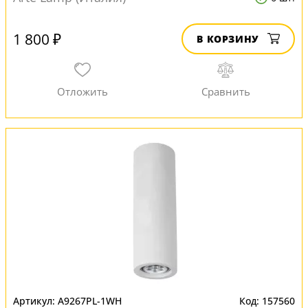
1 800 ₽
В КОРЗИНУ
A9267PL-1WH
157560