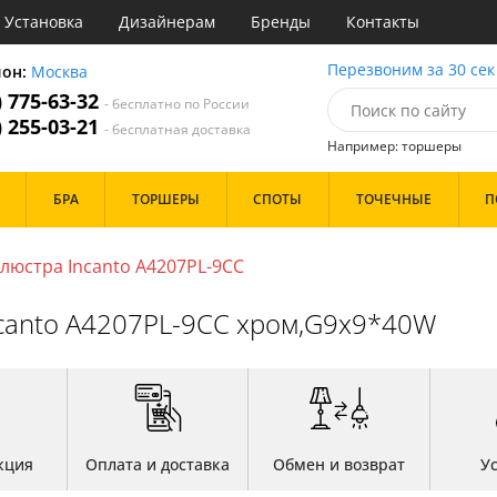
Установка
Дизайнерам
Бренды
Контакты
ы
Перезвоним за 30 сек
ион:
Москва
) 775-63-32
- бесплатно по России
атегории
) 255-03-21
- бесплатная доставка
Например: торшеры
Стиль
Назначение
Дизайн/Форма
БРА
ТОРШЕРЫ
СПОТЫ
ТОЧЕЧНЫЕ
П
деко
Гостиная
Тарелки
ковый
Детская
Шары
три
Зал
люстра Incanto A4207PL-9CC
толков
ссический
Кабинет
Особенности
т
Кафе
ncanto A4207PL-9CC хром,G9x9*40W
имализм
Коридор и прихожая
ерн
Кухня
ванс
Офис
Бренд
ро
Прихожая
ндинавский
Спальня
ременный
но
Цвет
ристика
кция
Оплата и доставка
Обмен и возврат
У
тек
Белые