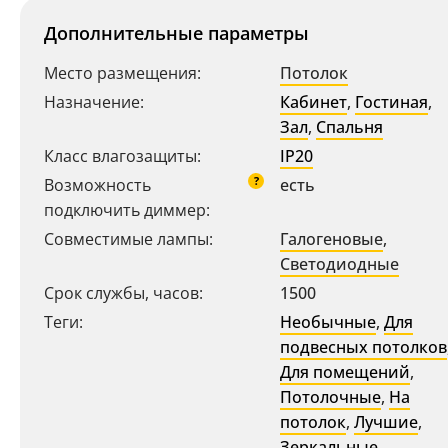
Дополнительные параметры
Место размещения:
Потолок
Назначение:
Кабинет
,
Гостиная
,
Зал
,
Спальня
Класс влагозащиты:
IP20
?
Возможность
есть
подключить диммер:
Совместимые лампы:
Галогеновые
,
Ваш регион:
Москва
Светодиодные
+7 (800) 775-63-32
Срок службы, часов:
1500
- бесплатно по России
Теги:
Необычные
,
Для
+7 (495) 255-03-21
- бесплатная доставка
подвесных потолков
Для помещений
,
Потолочные
,
На
потолок
,
Лучшие
,
Зеркальные
,