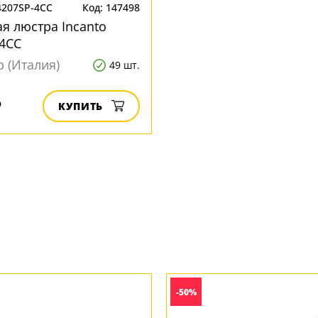
4207SP-4CC
Код: 147498
я люстра Incanto
4CC
p (Италия)
49 шт.
₽
КУПИТЬ
-50%