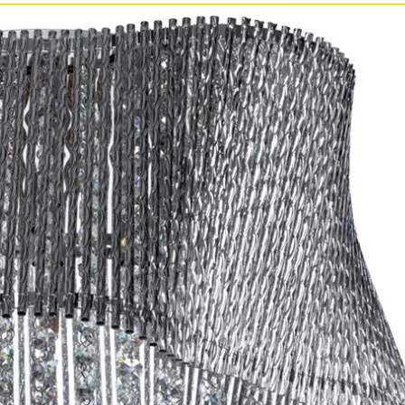
Бронза
Золото
Прозрачные
Хром
Черные