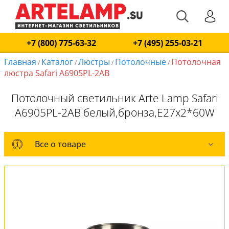
+7 (800) 775-63-32
+7 (495) 255-03-21
Главная
Каталог
Люстры
Потолочные
Потолочная
/
/
/
/
люстра Safari A6905PL-2AB
Потолочный светильник Arte Lamp Safari
A6905PL-2AB белый,бронза,E27x2*60W
Все о товаре
Все о товаре
Комплект лампочек
Вся коллекция