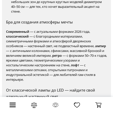
небольших зон до крупных круглых моделей диаметром
40–50 см — для тех, кто хочет выразительный акцент на
стене.
Бра для создания атмосферы мечты
Современный
— с актуальными формами 2026 года,
классический
— с благородными материалами,
симметричными формами и атмосферой дворянских
особняков — настенный свет, не подвластный времени,
ампир
— с античными колоннами, сфинксами, массивной бронзой и
величием великой империи,
ретро
— с формами 50–70-х годов,
яркими цветами, геометрическими узорами и
ностальгическим настроением на стене,
лофт
— с
металлическими сетками, открытыми патронами и
индустриальной эстетикой — для любителей raw-стиля в
интерьере.
От классической лампы до LED — найдите свой
идеальный настенный свет
Галогеновые
— с горячим белым светом, высокой яркостью,
долговечностью и ощущением, что свет раскрывает всю