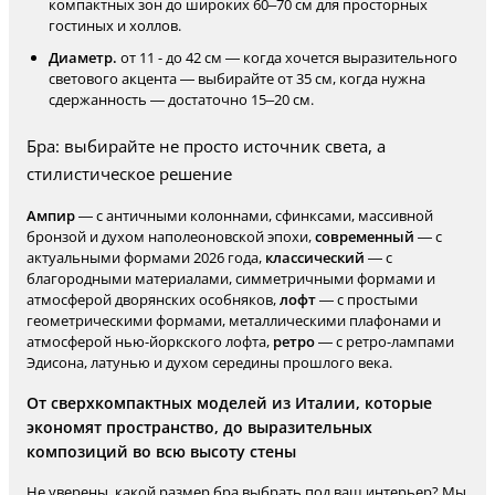
компактных зон до широких 60–70 см для просторных
гостиных и холлов.
Диаметр.
от 11 - до 42 см — когда хочется выразительного
светового акцента — выбирайте от 35 см, когда нужна
сдержанность — достаточно 15–20 см.
Бра: выбирайте не просто источник света, а
стилистическое решение
Ампир
— с античными колоннами, сфинксами, массивной
бронзой и духом наполеоновской эпохи,
современный
— с
актуальными формами 2026 года,
классический
— с
благородными материалами, симметричными формами и
атмосферой дворянских особняков,
лофт
— с простыми
геометрическими формами, металлическими плафонами и
атмосферой нью-йоркского лофта,
ретро
— с ретро-лампами
Эдисона, латунью и духом середины прошлого века.
От сверхкомпактных моделей из Италии, которые
экономят пространство, до выразительных
композиций во всю высоту стены
Не уверены, какой размер бра выбрать под ваш интерьер? Мы