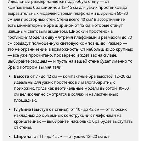
Идеальный размер найдется под любую стену — от
компактных бра шириной 12–15 см для узких простенков до
выразительных моделей с тремя плафонами шириной 60–80
см для просторных стен. Стена всего 40 см? В ассортименте
есть миниатюрные бра шириной от 12 см, которые станут
изящным световым акцентом. Широкий простенок в
гостиной? Модели с двумя-тремя плафонами и размахом до 70
см создадут полноценную световую композицию. Размер —
это не ограничение, а возможность. От небольших до крупных
— всё уже просчитано, проверено и ждёт вас на складе.
Выбирайте сердцем — и пусть на вашей стене будет именно то
бра, о котором вы мечтали.
Высота
от 7 - до 42 см — компактные бра высотой 12–20 см
идеальны для узких простенков и малогабаритных
прихожих, тогда как вертикальные модели высотой 40–50
см великолепно смотрятся в холлах и на лестничных
площадках.
Глубина (выступ от стены).
от 10 - до 42 см — от плоских
накладных до объёмных конструкций с плафонами на
кронштейнах — выбирайте, насколько бра будет выступать
от стены.
Ширина.
от 11 - до 42 см — от узких 12–20 см для