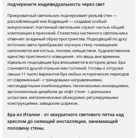
подчеркните индивидуальность через свет
Прикроватный светильник подчеркивает рельеф стен —
расслабляющий или бодрящий — создавая особый
микроклимат. Настенный светильник служит частью общей
композиции в прихожей. Стилистика настенного светильника
отвечает за единый образ пространства. Подходящий по духу
источник света преображает скучную стену: помещение
наполняется мягкостью, покоем, изяществом. Художественное
единство пристенного освещения - это вещь вне времени.
Идеально подходящее бра вписывается в историю дома. Бра
становится душой спальни или гостиной. Готовы к отгрузке
свыше 11 тысяч вариантов бра любых исторических периодов
от современный - с трендовыми направлениями,
нестандартными комбинациями, техническими инновациями,
эргономичным дизайном до лофт стиля - с длинными
штангами, металлическими абажурами, регулируемыми
конструкциями, заводским шармом .
Бра из Италии - от аккуратного светового пятна над
креслом до сияющей инсталляции, занимающей
половину стены.