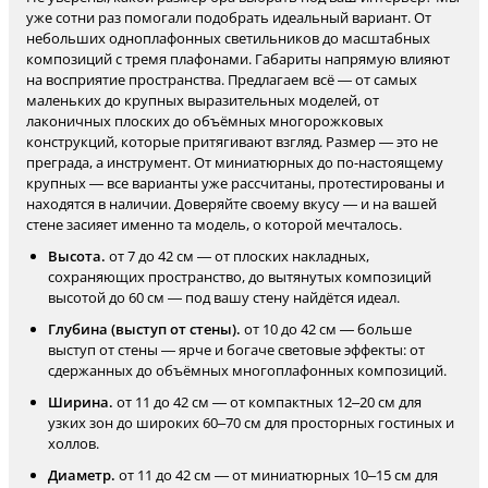
уже сотни раз помогали подобрать идеальный вариант. От
небольших одноплафонных светильников до масштабных
композиций с тремя плафонами. Габариты напрямую влияют
на восприятие пространства. Предлагаем всё — от самых
маленьких до крупных выразительных моделей, от
лаконичных плоских до объёмных многорожковых
конструкций, которые притягивают взгляд. Размер — это не
преграда, а инструмент. От миниатюрных до по-настоящему
крупных — все варианты уже рассчитаны, протестированы и
находятся в наличии. Доверяйте своему вкусу — и на вашей
стене засияет именно та модель, о которой мечталось.
Высота.
от 7 до 42 см — от плоских накладных,
сохраняющих пространство, до вытянутых композиций
высотой до 60 см — под вашу стену найдётся идеал.
Глубина (выступ от стены).
от 10 до 42 см — больше
выступ от стены — ярче и богаче световые эффекты: от
сдержанных до объёмных многоплафонных композиций.
Ширина.
от 11 до 42 см — от компактных 12–20 см для
узких зон до широких 60–70 см для просторных гостиных и
холлов.
Диаметр.
от 11 до 42 см — от миниатюрных 10–15 см для