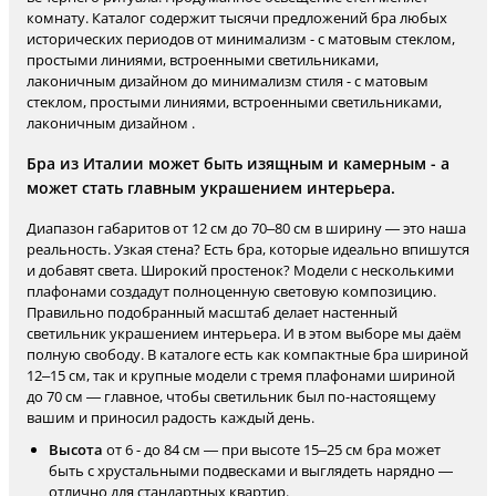
комнату. Каталог содержит тысячи предложений бра любых
исторических периодов от минимализм - с матовым стеклом,
простыми линиями, встроенными светильниками,
лаконичным дизайном до минимализм стиля - с матовым
стеклом, простыми линиями, встроенными светильниками,
лаконичным дизайном .
Бра из Италии может быть изящным и камерным - а
может стать главным украшением интерьера.
Диапазон габаритов от 12 см до 70–80 см в ширину — это наша
реальность. Узкая стена? Есть бра, которые идеально впишутся
и добавят света. Широкий простенок? Модели с несколькими
плафонами создадут полноценную световую композицию.
Правильно подобранный масштаб делает настенный
светильник украшением интерьера. И в этом выборе мы даём
полную свободу. В каталоге есть как компактные бра шириной
12–15 см, так и крупные модели с тремя плафонами шириной
до 70 см — главное, чтобы светильник был по-настоящему
вашим и приносил радость каждый день.
Высота
от 6 - до 84 см — при высоте 15–25 см бра может
быть с хрустальными подвесками и выглядеть нарядно —
отлично для стандартных квартир.