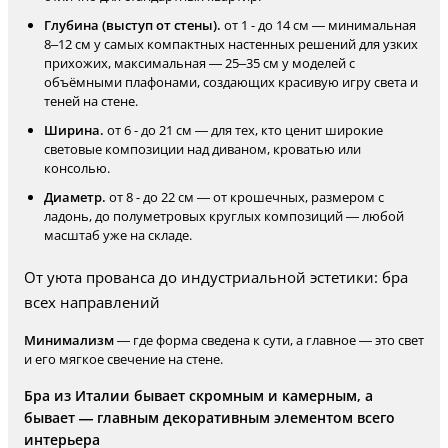
Глубина (выступ от стены).
от 1 - до 14 см — минимальная
8–12 см у самых компактных настенных решений для узких
прихожих, максимальная — 25–35 см у моделей с
объёмными плафонами, создающих красивую игру света и
теней на стене.
Ширина.
от 6 - до 21 см — для тех, кто ценит широкие
световые композиции над диваном, кроватью или
консолью.
Диаметр.
от 8 - до 22 см — от крошечных, размером с
ладонь, до полуметровых круглых композиций — любой
масштаб уже на складе.
От уюта прованса до индустриальной эстетики: бра
всех направлений
Минимализм
— где форма сведена к сути, а главное — это свет
и его мягкое свечение на стене.
Бра из Италии бывает скромным и камерным, а
бывает — главным декоративным элементом всего
интерьера