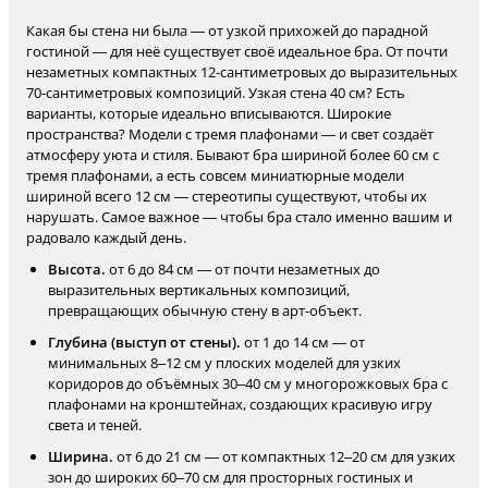
Какая бы стена ни была — от узкой прихожей до парадной
гостиной — для неё существует своё идеальное бра. От почти
незаметных компактных 12-сантиметровых до выразительных
70-сантиметровых композиций. Узкая стена 40 см? Есть
варианты, которые идеально вписываются. Широкие
пространства? Модели с тремя плафонами — и свет создаёт
атмосферу уюта и стиля. Бывают бра шириной более 60 см с
тремя плафонами, а есть совсем миниатюрные модели
шириной всего 12 см — стереотипы существуют, чтобы их
нарушать. Самое важное — чтобы бра стало именно вашим и
радовало каждый день.
Высота.
от 6 до 84 см — от почти незаметных до
выразительных вертикальных композиций,
превращающих обычную стену в арт-объект.
Глубина (выступ от стены).
от 1 до 14 см — от
минимальных 8–12 см у плоских моделей для узких
коридоров до объёмных 30–40 см у многорожковых бра с
плафонами на кронштейнах, создающих красивую игру
света и теней.
Ширина.
от 6 до 21 см — от компактных 12–20 см для узких
зон до широких 60–70 см для просторных гостиных и