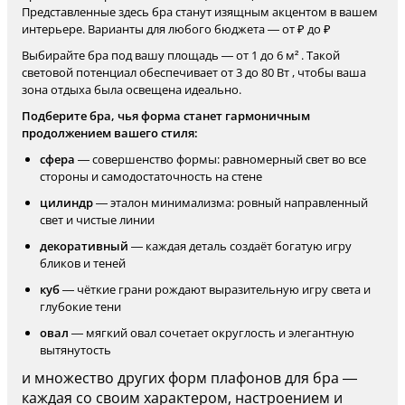
Представленные здесь бра станут изящным акцентом в вашем
интерьере. Варианты для любого бюджета — от ₽ до ₽
Выбирайте бра под вашу площадь — от 1 до 6 м² . Такой
световой потенциал обеспечивает от 3 до 80 Вт , чтобы ваша
зона отдыха была освещена идеально.
Подберите бра, чья форма станет гармоничным
продолжением вашего стиля:
сфера
— совершенство формы: равномерный свет во все
стороны и самодостаточность на стене
цилиндр
— эталон минимализма: ровный направленный
свет и чистые линии
декоративный
— каждая деталь создаёт богатую игру
бликов и теней
куб
— чёткие грани рождают выразительную игру света и
глубокие тени
овал
— мягкий овал сочетает округлость и элегантную
вытянутость
и множество других форм плафонов для бра —
каждая со своим характером, настроением и