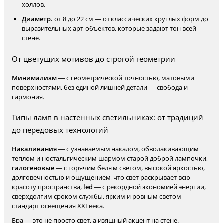
холлов.
Диаметр.
от 8 до 22 см — от классических круглых форм до
выразительных арт-объектов, которые задают тон всей
стене.
От цветущих мотивов до строгой геометрии
Минимализм
— с геометрической точностью, матовыми
поверхностями, без единой лишней детали — свобода и
гармония.
Типы ламп в настенных светильниках: от традиций
до передовых технологий
Накаливания
— с узнаваемым накалом, обволакивающим
теплом и ностальгическим шармом старой доброй лампочки,
галогеновые
— с горячим белым светом, высокой яркостью,
долговечностью и ощущением, что свет раскрывает всю
красоту пространства,
led
— с рекордной экономией энергии,
сверхдолгим сроком службы, ярким и ровным светом —
стандарт освещения XXI века.
Бра — это не просто свет, а изящный акцент на стене.