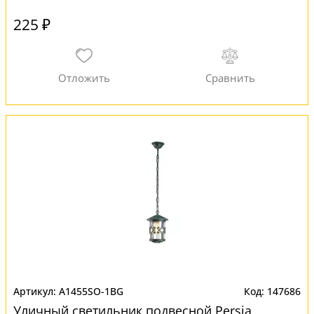
225 ₽
A1455SO-1BG
147686
Уличный светильник подвесной Persia