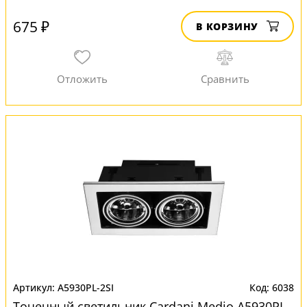
675 ₽
В КОРЗИНУ
A5930PL-2SI
6038
Точечный светильник Cardani Medio A5930PL-