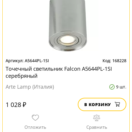
A5644PL-1SI
168228
Точечный светильник Falcon A5644PL-1SI
серебряный
Arte Lamp (Италия)
9 шт.
1 028 ₽
В КОРЗИНУ