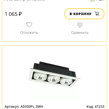
1 065 ₽
В КОРЗИНУ
A5930PL-3WH
47233