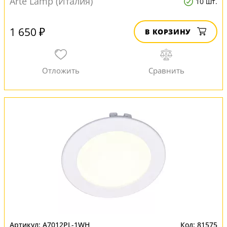
Arte Lamp (Италия)
10 шт.
1 650 ₽
В КОРЗИНУ
A7012PL-1WH
81575