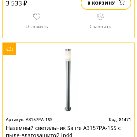
3 533 ₽
В КОРЗИНУ
A3157PA-1SS
81471
Наземный светильник Salire A3157PA-1SS с
пыле-влагозащитой ip44