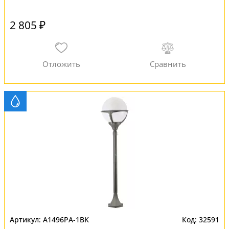
2 805 ₽
A1496PA-1BK
32591