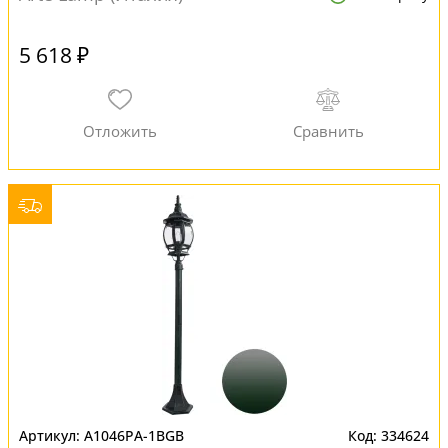
5 618 ₽
A1046PA-1BGB
334624