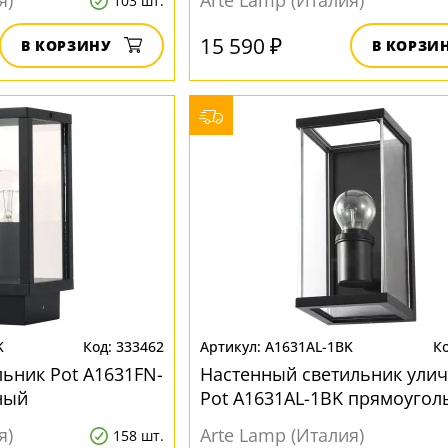
я)
Arte Lamp (Италия)
103 шт.
15 590 ₽
В КОРЗИНУ
В КОРЗИ
K
333462
A1631AL-1BK
ьник Pot A1631FN-
Настенный светильник ули
ный
Pot A1631AL-1BK прямоуго
я)
Arte Lamp (Италия)
158 шт.