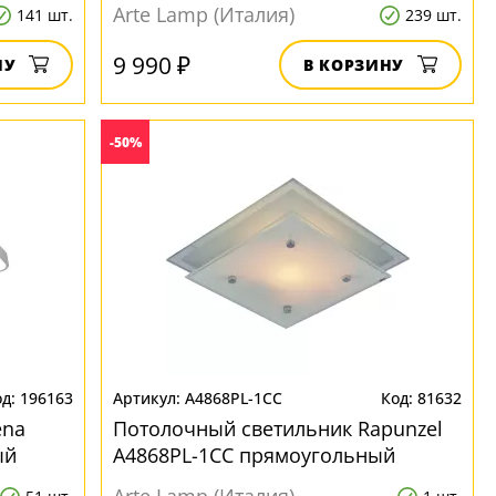
Arte Lamp (Италия)
141 шт.
239 шт.
9 990 ₽
НУ
В КОРЗИНУ
-50%
196163
A4868PL-1CC
81632
ena
Потолочный светильник Rapunzel
ый
A4868PL-1CC прямоугольный