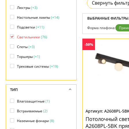
Свернуть фильт
Доставка и оплата
Люстры
(+3)
Гарантия
Возврат
Настольные лампы
(+14)
ВЫБРАННЫЕ ФИЛЬТРЫ
Отзывы
Установка
Подсветки
(+11)
Форма плафона:
Прям
Дизайнерам
Светильники
(76)
Бренды
Контакты
-50%
Споты
(+3)
Торшеры
(+1)
Трековые системы
(+19)
Уличные светильники
(+27)
ТИП
Влагозащитные
(1)
A2608PL-5B
Встраиваемые
(2)
Потолочный све
Наземные фонари
(8)
A2608PL-5BK пр