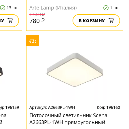
Arte Lamp (Италия)
13 шт.
1 шт.
1 560 ₽
780 ₽
НУ
В КОРЗИНУ
196159
A2663PL-1WH
196160
ena
Потолочный светильник Scena
й
A2663PL-1WH прямоугольный