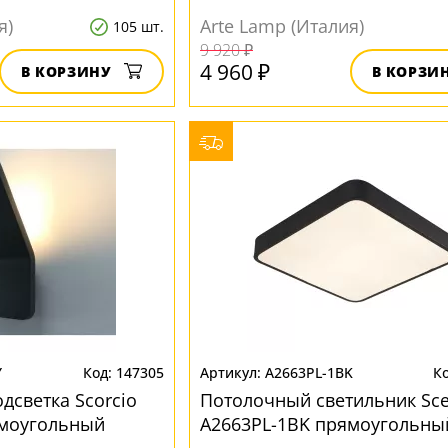
я)
Arte Lamp (Италия)
105 шт.
9 920 ₽
4 960 ₽
В КОРЗИНУ
В КОРЗИ
Y
147305
A2663PL-1BK
дсветка Scorcio
Потолочный светильник Sc
ямоугольный
A2663PL-1BK прямоугольны