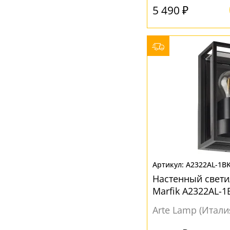
5 490 ₽
Декоративный
(486)
Квадрат
(13)
Конус
(70)
Конусный
(4)
Круг
(23)
Круглый
(233)
Куб
(29)
Овал
(31)
Параллелепипед
(5)
A2322AL-1B
Пирамида
(8)
Настенный свет
Полукруг
(33)
Marfik A2322AL-
Полусфера
(20)
Arte Lamp (Итали
Полушар
(43)