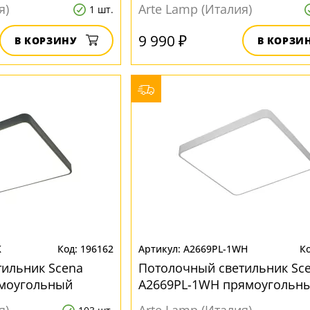
я)
Arte Lamp (Италия)
1 шт.
9 990 ₽
В КОРЗИНУ
В КОРЗИ
K
196162
A2669PL-1WH
ильник Scena
Потолочный светильник Sc
ямоугольный
A2669PL-1WH прямоугольн