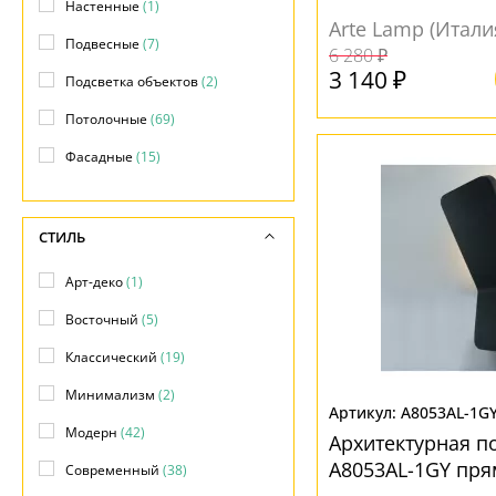
Настенные
(1)
Arte Lamp (Итали
Подвесные
(7)
6 280 ₽
3 140 ₽
Подсветка объектов
(2)
Потолочные
(69)
Фасадные
(15)
СТИЛЬ
Арт-деко
(1)
Восточный
(5)
Классический
(19)
Минимализм
(2)
A8053AL-1G
Модерн
(42)
Архитектурная по
A8053AL-1GY пр
Современный
(38)