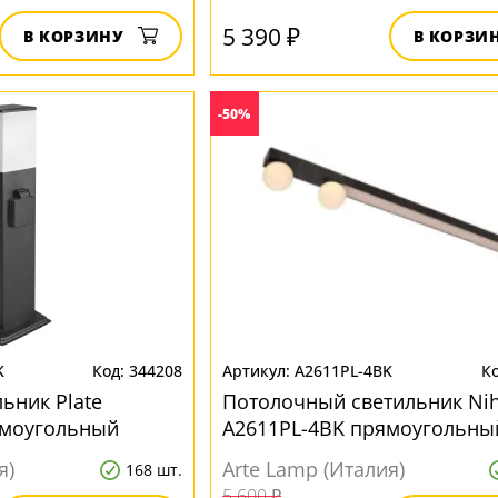
5 390 ₽
В КОРЗИНУ
В КОРЗИ
-50%
K
344208
A2611PL-4BK
ьник Plate
Потолочный светильник Nih
ямоугольный
A2611PL-4BK прямоугольны
я)
Arte Lamp (Италия)
168 шт.
5 600 ₽