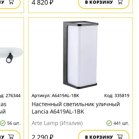
4 820 ₽
НУ
В КОРЗИНУ
276344
A6419AL-1BK
335819
cas
Настенный светильник уличный
ый
Lancia A6419AL-1BK
прямоугольный
Arte Lamp (Италия)
56 шт.
441 шт.
2 290 ₽
НУ
В КОРЗИНУ