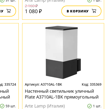
Arte Lamp (Италия)
51 шт.
1 шт.
2 160 ₽
1 080 ₽
НУ
В КОРЗИНУ
335724
A3710AL-1BK
335369
чный
Настенный светильник уличный
льный
Plate A3710AL-1BK прямоугольный
Arte Lamp (Италия)
59 шт.
1 шт.