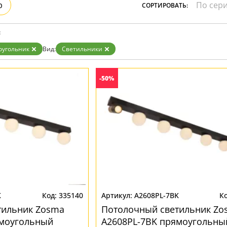
р
СОРТИРОВАТЬ:
Бронза
Золото
Прозрачные
:
Хром
Черные
оугольник
Вид:
Светильники
-50%
K
335140
A2608PL-7BK
тильник Zosma
Потолочный светильник Zo
ямоугольный
A2608PL-7BK прямоугольны