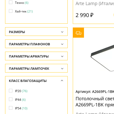
Arte Lamp (Итали
Техно
(6)
Хай-тек
(21)
2 990 ₽
Японский
(1)
РАЗМЕРЫ
Высота, см
ПАРАМЕТРЫ ПЛАФОНОВ
-
ПОВЕРХНОСТЬ
ПАРАМЕТРЫ АРМАТУРЫ
Глубина, см
-
Зеркальный
(1)
ЦВЕТ АРМАТУРЫ
ПАРАМЕТРЫ ЛАМПОЧЕК
Длина подвеса, см
Матовый
(66)
Количество ламп
Белый
(24)
КЛАСС ВЛАГОЗАЩИТЫ
-
Прозрачный
(12)
-
Бронза
(2)
Ширина, см
IP20
(76)
Рельефный
(3)
A2669PL-1B
Общая мощность ламп
Венге
(1)
-
Потолочный свет
IP44
(6)
-
Древесный
(1)
A2669PL-1BK пр
НАПРАВЛЕНИЕ
Глубина врезки, см
IP54
(10)
Напряжение
Золото
(4)