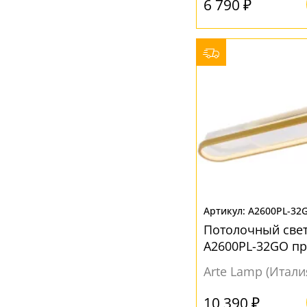
6 790 ₽
Призма
(23)
Прямоугольник
(103)
Сфера
(50)
Треугольник
(2)
Фигурные
(25)
Флористика
(2)
Цветок
(4)
Цилиндр
(360)
Шар
(201)
A2600PL-32
буше
(2)
Потолочный свет
другая
(48)
A2600PL-32GO п
квадратная
(108)
Arte Lamp (Итали
круглая
(277)
10 390 ₽