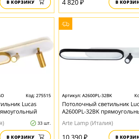
4 820 ₽
В КОРЗИНУ
В КОРЗИ
GO
275515
A2600PL-32BK
ильник Lucas
Потолочный светильник Lu
рямоугольный
A2600PL-32BK прямоугольн
я)
Arte Lamp (Италия)
33 шт.
10 390 ₽
В КОРЗИНУ
В КОРЗИ