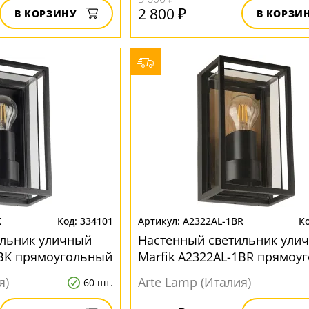
2 800 ₽
В КОРЗИНУ
В КОРЗИ
K
334101
A2322AL-1BR
ильник уличный
Настенный светильник ули
1BK прямоугольный
Marfik A2322AL-1BR прямоу
я)
Arte Lamp (Италия)
60 шт.