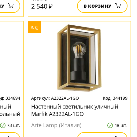
2 540 ₽
НУ
В КОРЗИНУ
334694
A2322AL-1GO
344199
чный
Настенный светильник уличный
гольный
Marfik A2322AL-1GO
прямоугольный
Arte Lamp (Италия)
73 шт.
48 шт.