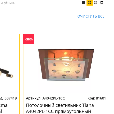
ОЧИСТИТЬ ВСЕ
-50%
337419
A4042PL-1CC
81601
sma
Потолочный светильник Tiana
й
A4042PL-1CC прямоугольный