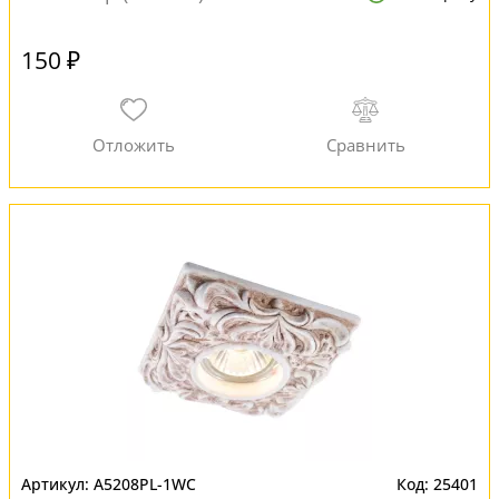
150 ₽
A5208PL-1WC
25401