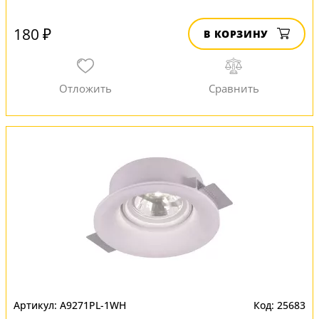
180 ₽
В КОРЗИНУ
A9271PL-1WH
25683