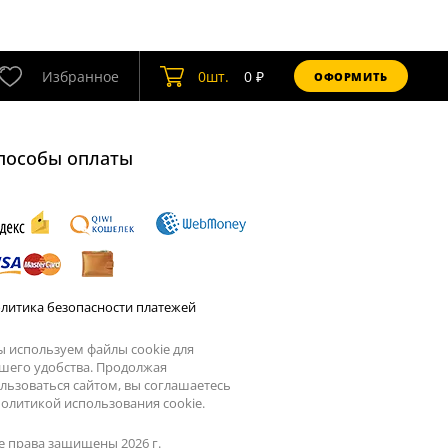
Избранное
0
шт.
0
₽
ОФОРМИТЬ
пособы оплаты
литика безопасности платежей
 используем файлы cookie для
шего удобства. Продолжая
льзоваться сайтом, вы соглашаетесь
олитикой использования cookie.
е права защищены 2026 г.