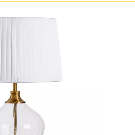
Бронза
Золото
Прозрачные
Хром
Черные