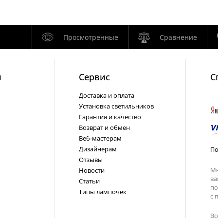
Просмотренные
Сравнение
и
Cервис
С
Доставка и оплата
Установка светильников
Гарантия и качество
Возврат и обмен
Веб-мастерам
Дизайнерам
По
Отзывы
Мы
Новости
ва
Статьи
по
Типы лампочек
с
п
Вс