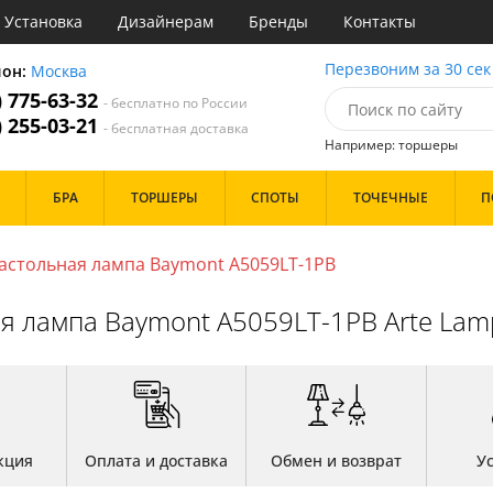
Установка
Дизайнерам
Бренды
Контакты
ы
Перезвоним за 30 сек
ион:
Москва
) 775-63-32
- бесплатно по России
атегории
) 255-03-21
- бесплатная доставка
Например: торшеры
Стиль
Назначение
Дизайн/Форма
БРА
ТОРШЕРЫ
СПОТЫ
ТОЧЕЧНЫЕ
П
деко
Гостиная
Тарелки
ковый
Детская
Шары
три
Зал
астольная лампа Baymont A5059LT-1PB
толков
ссический
Кабинет
Особенности
т
Кафе
я лампа Baymont A5059LT-1PB Arte Lam
имализм
Коридор и прихожая
ерн
Кухня
ванс
Офис
Бренд
ро
Прихожая
ндинавский
Спальня
ременный
но
Цвет
ристика
кция
Оплата и доставка
Обмен и возврат
У
тек
Белые