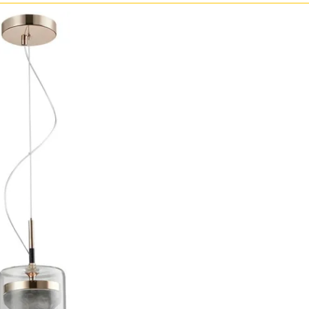
Бронза
Золото
Прозрачные
Хром
Черные