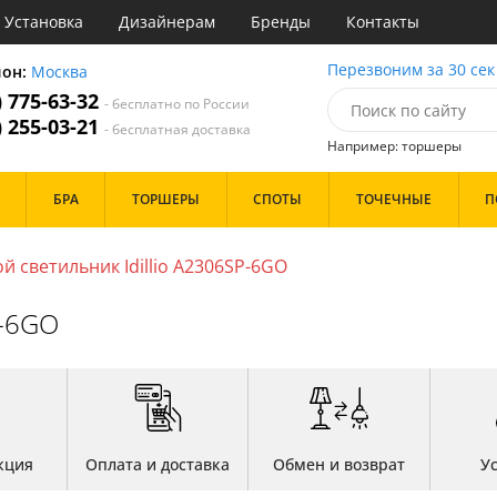
Установка
Дизайнерам
Бренды
Контакты
ы
Перезвоним за 30 сек
ион:
Москва
) 775-63-32
- бесплатно по России
атегории
) 255-03-21
- бесплатная доставка
Например: торшеры
Стиль
Назначение
Дизайн/Форма
БРА
ТОРШЕРЫ
СПОТЫ
ТОЧЕЧНЫЕ
П
деко
Гостиная
Тарелки
ковый
Детская
Шары
три
Зал
й светильник Idillio A2306SP-6GO
толков
ссический
Кабинет
Особенности
т
Кафе
P-6GO
имализм
Коридор и прихожая
ерн
Кухня
ванс
Офис
Бренд
ро
Прихожая
ндинавский
Спальня
ременный
но
Цвет
ристика
кция
Оплата и доставка
Обмен и возврат
У
тек
Белые