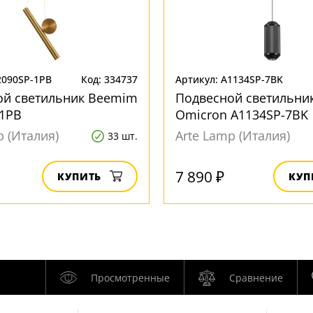
2090SP-1PB
Код: 334737
Артикул: A1134SP-7BK
ой светильник Beemim
Подвесной светильни
-1PB
Omicron A1134SP-7BK
p (Италия)
Arte Lamp (Италия)
33 шт.
7 890 ₽
КУПИТЬ
КУП
Просмотренные
Сравнение