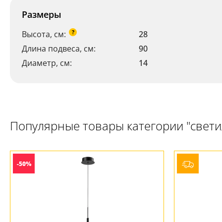
+7 (800) 775-63-32
Размеры
- бесплатно по России
+7 (495) 255-03-21
- бесплатная доставка
?
Высота, см:
28
Длина подвеса, см:
90
Диаметр, см:
14
Популярные товары категории "свет
-50%