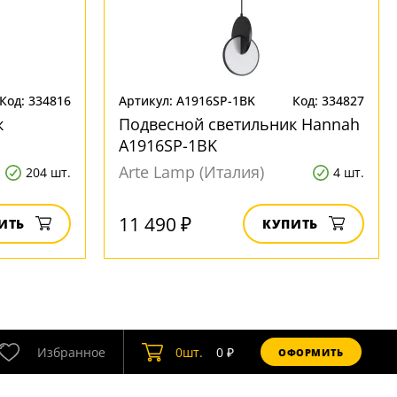
Код: 334816
Артикул: A1916SP-1BK
Код: 334827
к
Подвесной светильник Hannah
A1916SP-1BK
Arte Lamp (Италия)
204 шт.
4 шт.
11 490 ₽
ИТЬ
КУПИТЬ
Избранное
0
шт.
0
₽
ОФОРМИТЬ